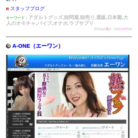
スタッフブログ
アダルトグッズ,卸問屋,卸売り,通販,日本製,大
キーワード：
人のオモチャ,バイブ,オナホ,ラブサプリ
1055
30days
1
pt
-
total
pt
A-ONE（エーワン）