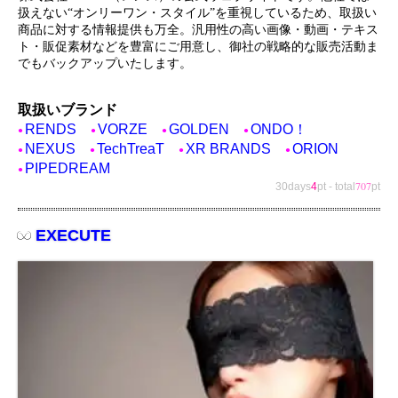
扱えない“オンリーワン・スタイル”を重視しているため、取扱い
商品に対する情報提供も万全。汎用性の高い画像・動画・テキス
ト・販促素材などを豊富にご用意し、御社の戦略的な販売活動ま
でもバックアップいたします。
取扱いブランド
RENDS
VORZE
GOLDEN
ONDO！
NEXUS
TechTreaT
XR BRANDS
ORION
PIPEDREAM
707
30days
4
pt
-
total
pt
EXECUTE