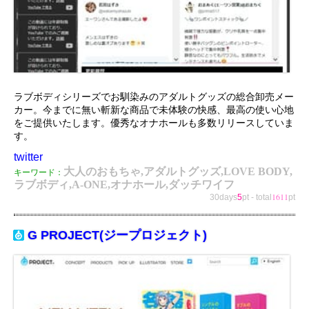
ラブボディシリーズでお馴染みのアダルトグッズの総合卸売メー
カー。今までに無い斬新な商品で未体験の快感、最高の使い心地
をご提供いたします。優秀なオナホールも多数リリースしていま
す。
twitter
大人のおもちゃ,アダルトグッズ,LOVE BODY,
キーワード：
ラブボディ,A-ONE,オナホール,ダッチワイフ
1611
30days
5
pt
-
total
pt
G PROJECT(ジープロジェクト)