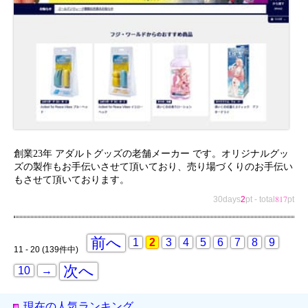
創業23年 アダルトグッズの老舗メーカー です。オリジナルグッ
ズの製作もお手伝いさせて頂いており、売り場づくりのお手伝い
もさせて頂いております。
817
30days
2
pt
-
total
pt
前へ
1
2
3
4
5
6
7
8
9
11 - 20 (139件中)
次へ
10
→
現在の人気ランキング