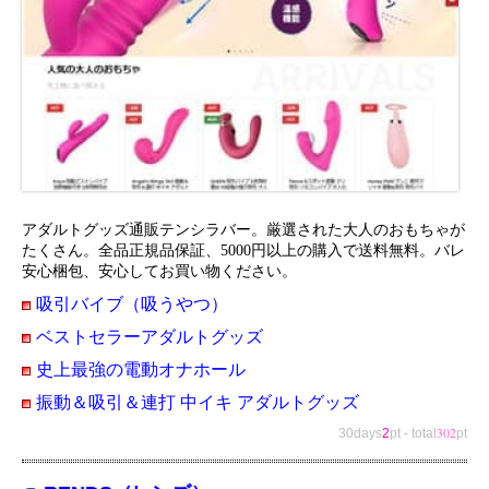
アダルトグッズ通販テンシラバー。厳選された大人のおもちゃが
たくさん。全品正規品保証、5000円以上の購入で送料無料。バレ
安心梱包、安心してお買い物ください。
吸引バイブ（吸うやつ）
ベストセラーアダルトグッズ
史上最強の電動オナホール
振動＆吸引＆連打 中イキ アダルトグッズ
302
30days
2
pt
-
total
pt