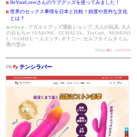
BeYourLoverさんのラブグッズを使ってみました！
世界のセックス事情を日本と比較！頻度や意外な文化
とは？
アダルトグッズ通販ショップ, 大人の玩具, 大人
キーワード：
のおもちゃ SVAKOM、ZEMALIA、ToyCod、MOMONI
I、YAMIEE 一人エッチ, オナニー, セルフタイムタイム,
夜の営み
535
30days
4
pt
-
total
pt
テンシラバー
PR