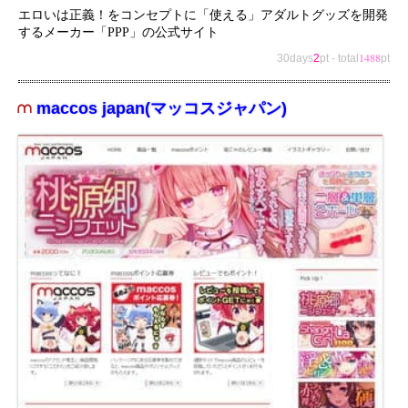
エロいは正義！をコンセプトに「使える」アダルトグッズを開発
するメーカー「PPP」の公式サイト
1488
30days
2
pt
-
total
pt
maccos japan(マッコスジャパン)