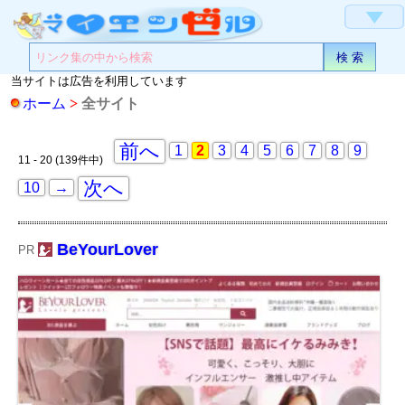
▼
当サイトは広告を利用しています
ホーム
>
全サイト
前へ
1
2
3
4
5
6
7
8
9
11 - 20 (139件中)
次へ
10
→
BeYourLover
PR