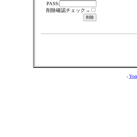
PASS:
削除確認チェック→
-
Yom