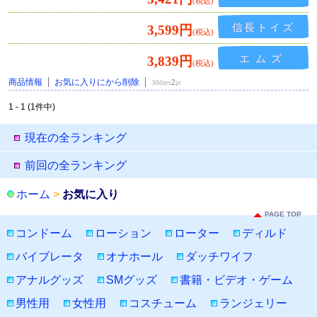
信長トイズ
3,599円
エムズ
3,839円
商品情報
お気に入りにから削除
2
30days
pt
1 - 1 (1件中)
現在の全ランキング
前回の全ランキング
ホーム
>
お気に入り
PAGE TOP
コンドーム
ローション
ローター
ディルド
バイブレータ
オナホール
ダッチワイフ
アナルグッズ
SMグッズ
書籍・ビデオ・ゲーム
男性用
女性用
コスチューム
ランジェリー